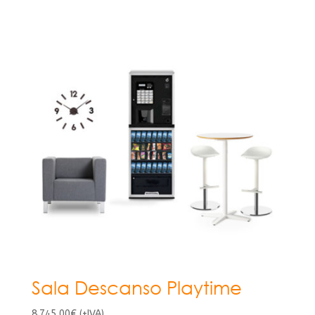
Sala Descanso Playtime
8.745,00
€
(+IVA)