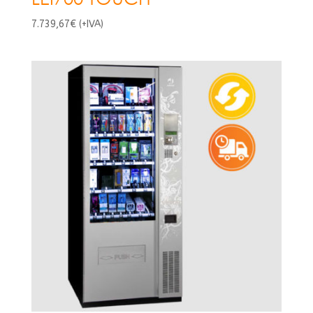
7.739,67
€
(+IVA)