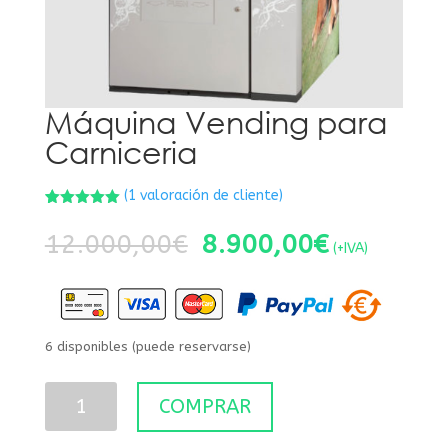
Máquina Vending para
Carniceria
(
1
valoración de cliente)
Valorado
1
con
5.00
de
El
El
12.000,00
€
8.900,00
€
5 en base
(+IVA)
precio
precio
a
valoración
de un
original
actual
cliente
era:
es:
12.000,00€.
8.900,00
6 disponibles (puede reservarse)
Máquina
COMPRAR
Vending
para