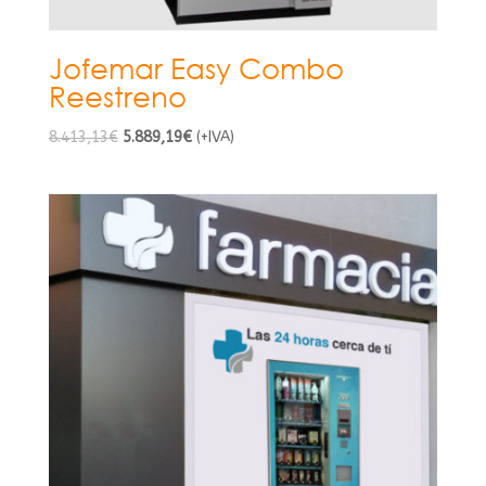
Jofemar Easy Combo
Reestreno
El
El
8.413,13
€
5.889,19
€
(+IVA)
precio
precio
original
actual
era:
es:
8.413,13€.
5.889,19€.